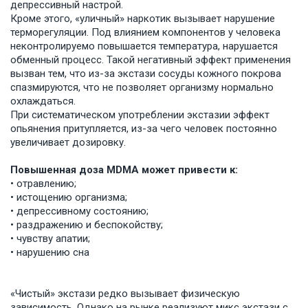
депрессивный настрой.
Кроме этого, «уличный» наркотик вызывает нарушение
терморегуляции. Под влиянием компонентов у человека
неконтролируемо повышается температура, нарушается
обменный процесс. Такой негативный эффект применения
вызван тем, что из-за экстази сосуды кожного покрова
спазмируются, что не позволяет организму нормально
охлаждаться.
При систематическом употреблении экстазии эффект
опьянения притупляется, из-за чего человек постоянно
увеличивает дозировку.
Повышенная доза MDMA может привести к:
• отравлению;
• истощению организма;
• депрессивному состоянию;
• раздражению и беспокойству;
• чувству апатии;
• нарушению сна
«Чистый» экстази редко вызывает физическую
зависимость. Однако на рынке реализуют микс экстази с