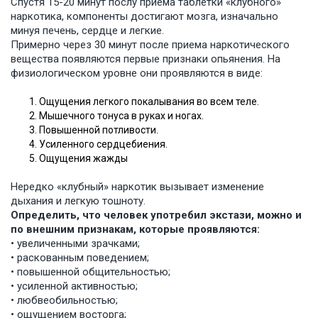
Спустя 15-20 минут послу приема таблетки «клубного»
наркотика, компоненты достигают мозга, изначально
минуя печень, сердце и легкие.
Примерно через 30 минут после приема наркотического
вещества появляются первые признаки опьянения. На
физиологическом уровне они проявляются в виде:
Ощущения легкого покалывания во всем теле.
Мышечного тонуса в руках и ногах.
Повышенной потливости.
Усиленного сердцебиения.
Ощущения жажды
Нередко «клубный» наркотик вызывает изменение
дыхания и легкую тошноту.
Определить, что человек употребил экстази, можно и
по внешним признакам, которые проявляются:
• увеличенными зрачками;
• раскованным поведением;
• повышенной общительностью;
• усиленной активностью;
• любвеобильностью;
• ощущением восторга;