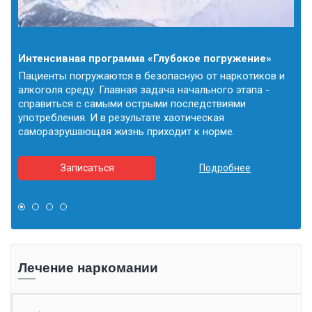
Интенсивная программа «Глубокое погружение»
Пр
 и
Пациенты погружаются в безопасную от наркотиков и
Про
алкоголя среду. Главная задача начального этапа -
пов
справиться с самыми острыми последствиями
жиз
употребления. И в результате хаотическая
отн
саморазрушающая жизнь приходит к норме.
люд
цел
Записаться
Подробнее
Лечение наркомании