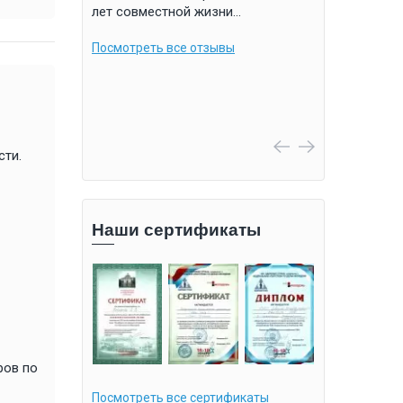
лет совместной жизни…
счастливой ж
ладимирович,
Посмотреть все отзывы
Посмотреть в
СО «Областной
 центр
вы
сти.
Наши сертификаты
ров по
Посмотреть все сертификаты