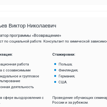
Антон Поддубный
а так же программу “Возвращение”
…
Поддубный Антон В
главный врач ГАУЗ 
Посмотреть все отзывы
специализированный
ьев Виктор Николаевич
медико-социальной
реабилитации…
атор программы «Возвращение»
Посмотреть все отзы
ст по социальной работе. Консультант по химической зависимо
изация:
Стажировки:
ационная работа
Польша;
а с созависимыми
Финляндия;
идуальное и групповое
Германия;
льтирование
США.
онная деятельность
 в сфере выздоровления с
Проведение обучающих семина
.
России и за рубежом.