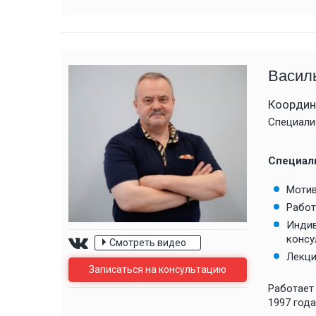
самостоятельно бросить…
Благодарю Вас, Валентину…
Посмотреть все отзывы
Посмотреть все отзывы
Васил
Координ
Специали
Специал
Мотив
Работ
Индив
консу
Смотреть видео
Лекци
Записаться на консультацию
Работает
1997 года