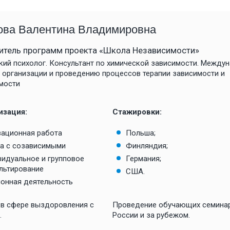
Записаться
Подробнее
Записаться
ова Валентина Владимировна
итель программ проекта «Школа Независимости»
кий психолог. Консультант по химической зависимости. Между
о организации и проведению процессов терапии зависимости и
мости
изация:
Стажировки:
ационная работа
Польша;
Смотреть
а с созависимыми
Финляндия;
идуальное и групповое
Германия;
Смотре
льтирование
США.
онная деятельность
Екатерина
 в сфере выздоровления с
Проведение обучающих семина
тор
Выпускница Школы
.
России и за рубежом.
ая,
Независимости 2021 года. Прошла
Д!😊
программу “Глубокое Погружение” ,