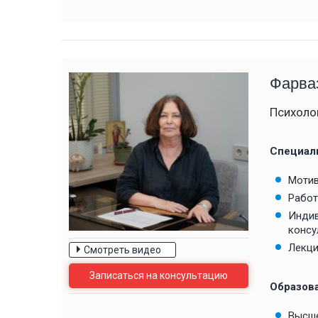
Фарва
Психоло
Специал
Мотив
Работ
Индив
консу
Лекци
Смотреть видео
Записаться на консультацию
Образов
Высше