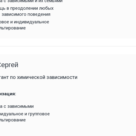
а с зависимыми и их семьями
щь в преодолении любых
 зависимого поведения
овое и индивидуальное
льтирование
Сергей
тант по химической зависимости
изация:
а с зависимыми
идуальное и групповое
льтирование