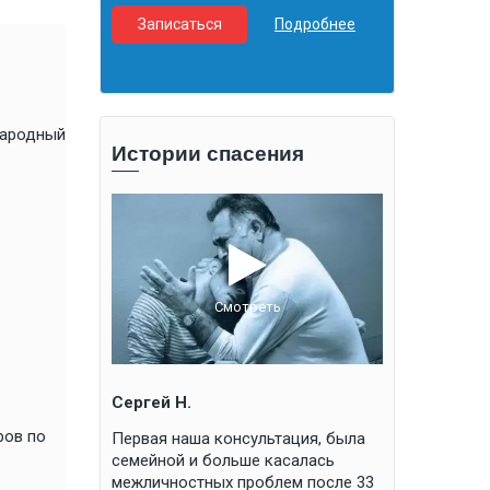
Записаться
Подробнее
Подробнее
Записатьс
народный
Истории спасения
Смотреть
ть
Сергей Н.
Светлана В.
ров по
Первая наша консультация, была
Хочу поделит
семейной и больше касалась
радостью. Се
межличностных проблем после 33
исполнилось 2