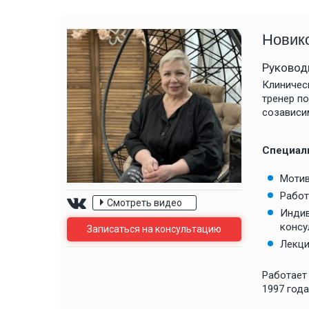
Новик
Руковод
Клиничес
тренер п
созависи
Специал
Мотив
Смотреть
Смотреть
Работ
Смотреть видео
Индив
консу
Записаться на консультацию
Лекци
Александр
Елена И.
Работает
Привет, меня зовут Александр, я
Здравствуйте, дорогой Вик
1997 года
зависимый. Наркотики начал
Николаевич! Сегодня я чист
употреблять с 1998 года. Пытался
трезвая, благодарная 1 ГО