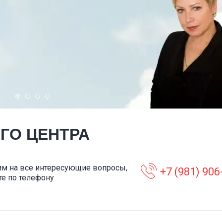
Программа дополнительного
Программа «Переза
обучения
Возвращение к себ
ГО ЦЕНТРА
Поддерживающая терапия для
Пациенты погружают
корректировки и закрепления
безопасную от нарк
навыков, полученных на терапии.
алкоголя среду. Гла
Главная цель - улучшение качества
начального этапа - 
м на все интересующие вопросы,
+7 (981) 906
жизни и проработка различных
самыми острыми по
те по телефону
ситуаций на защиту своих границ и
употребления. И в р
уважение чужих.
хаотическая самор
жизнь приходит к но