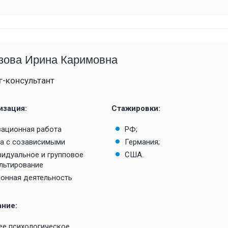
зова Ирина Каримовна
г-консультант
изация:
Стажировки:
ационная работа
РФ;
а с созависимыми
Германия;
идуальное и групповое
США.
льтирование
онная деятельность
ание:
е психологическое