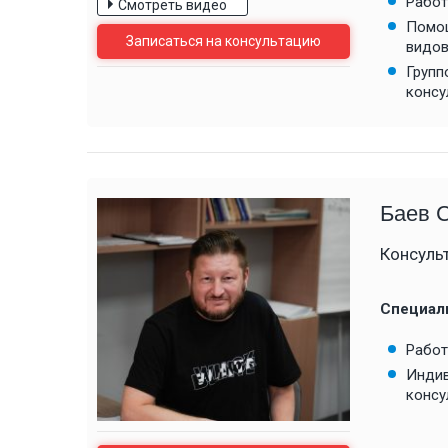
Работ
Смотреть видео
Помо
Записаться на консультацию
видов
Групп
консу
Баев 
Консуль
Специал
Работ
Индив
консу