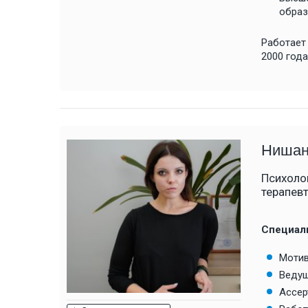
образ
Работает
2000 года
Нишан
Психолог
терапев
Специал
Мотив
Ведущ
Ассер