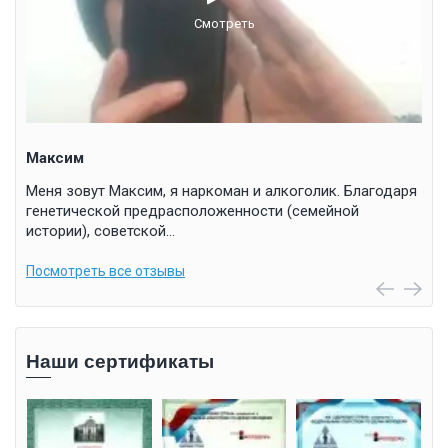
Смотреть
Максим
Ол
Меня зовут Максим, я наркоман и алкоголик. Благодаря
При
генетической предрасположенности (семейной
алк
истории), советской…
сит
Посмотреть все отзывы
Пос
Наши сертификаты