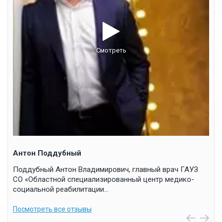
Смотреть
Ол
м
При
алк
сит
Пос
Антон Поддубный
Поддубный Антон Владимирович, главный врач ГАУЗ
СО «Областной специализированный центр медико-
социальной реабилитации…
Посмотреть все отзывы