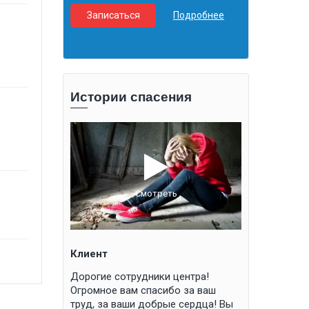
Записаться
Подробнее
Подробнее
Записатьс
Истории спасения
ть
Смотреть
Клиент
Елена Никола
овна, доброе
Дорогие сотрудники центра!
Я очень благ
я порыв
Огромное вам спасибо за ваш
Владимировне
ова
труд, за ваши добрые сердца! Вы
специалистам