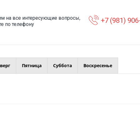
м на все интересующие вопросы,
+7 (981) 906
те по телефону
верг
Пятница
Суббота
Воскресенье
Программа дополнительного
Программа «Переза
обучения
Возвращение к себ
Поддерживающая терапия для
Пациенты погружают
корректировки и закрепления
безопасную от нарк
навыков, полученных на терапии.
алкоголя среду. Гла
Главная цель - улучшение качества
начального этапа - 
жизни и проработка различных
самыми острыми по
ситуаций на защиту своих границ и
употребления. И в р
уважение чужих.
хаотическая самор
жизнь приходит к но