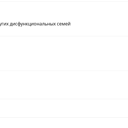
Записаться
Подробнее
Записаться
ругих дисфункциональных семей
Смотреть
Смотре
Наталья К. 70лет , город
Анонимно
Челябинск
тор
Валентина Владимир
ая,
утро! Сегодня у мен
Моя дочь много лет находилась в
Д!😊
сказать Вам свои сл
употреблении. Потеряли надежду