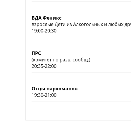
ВДА Феникс
взрослые Дети из Алкогольных и любых д
19:00-20:30
ПРС
(комитет по разв. сообщ.)
20:35-22:00
Смотреть
Смотреть
Отцы наркоманов
19:30-21:00
Елена И.
Ольга К.
Здравствуйте, дорогой Вик
Очень хочется написать эти слова.
Николаевич! Сегодня я чист
Нет хуже ада для родителя,
трезвая, благодарная 1 ГО