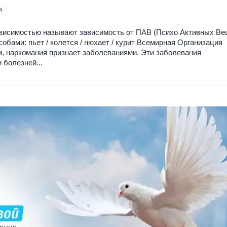
и
ависимостью называют зависимость от ПАВ (Психо Активных Ве
обами: пьет / колется / нюхает / курит Всемирная Организация
м, наркомания признает заболеваниями. Эти заболевания
болезней...