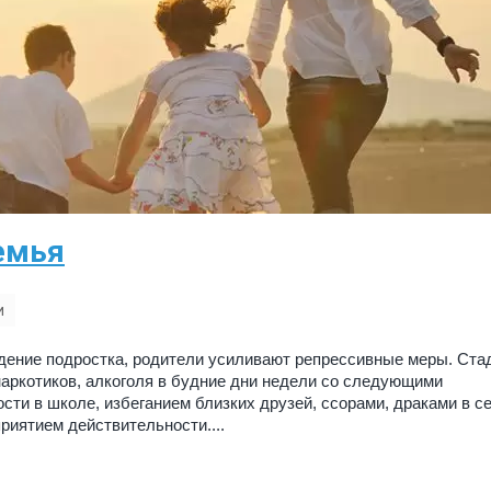
емья
и
дение подростка, родители усиливают репрессивные меры. Ста
аркотиков, алкоголя в будние дни недели со следующими
и в школе, избеганием близких друзей, ссорами, драками в с
риятием действительности....