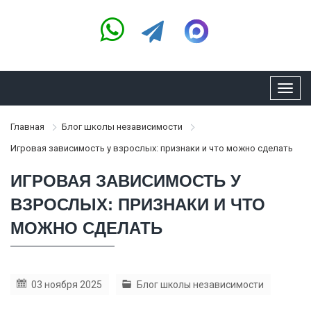
Toggl
navig
Главная
Блог школы независимости
Игровая зависимость у взрослых: признаки и что можно сделать
ИГРОВАЯ ЗАВИСИМОСТЬ У
ВЗРОСЛЫХ: ПРИЗНАКИ И ЧТО
МОЖНО СДЕЛАТЬ
03 ноября 2025
Блог школы независимости