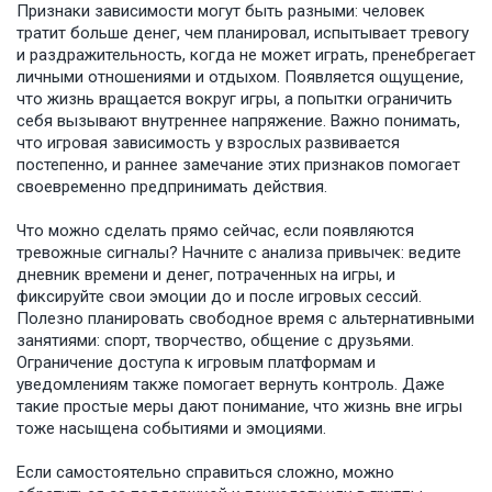
Признаки зависимости могут быть разными: человек
тратит больше денег, чем планировал, испытывает тревогу
и раздражительность, когда не может играть, пренебрегает
личными отношениями и отдыхом. Появляется ощущение,
что жизнь вращается вокруг игры, а попытки ограничить
себя вызывают внутреннее напряжение. Важно понимать,
что игровая зависимость у взрослых развивается
постепенно, и раннее замечание этих признаков помогает
своевременно предпринимать действия.
Что можно сделать прямо сейчас, если появляются
тревожные сигналы? Начните с анализа привычек: ведите
дневник времени и денег, потраченных на игры, и
фиксируйте свои эмоции до и после игровых сессий.
Полезно планировать свободное время с альтернативными
занятиями: спорт, творчество, общение с друзьями.
Ограничение доступа к игровым платформам и
уведомлениям также помогает вернуть контроль. Даже
такие простые меры дают понимание, что жизнь вне игры
тоже насыщена событиями и эмоциями.
Если самостоятельно справиться сложно, можно