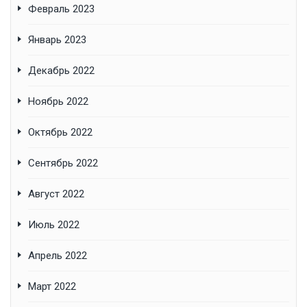
Февраль 2023
Январь 2023
Декабрь 2022
Ноябрь 2022
Октябрь 2022
Сентябрь 2022
Август 2022
Июль 2022
Апрель 2022
Март 2022