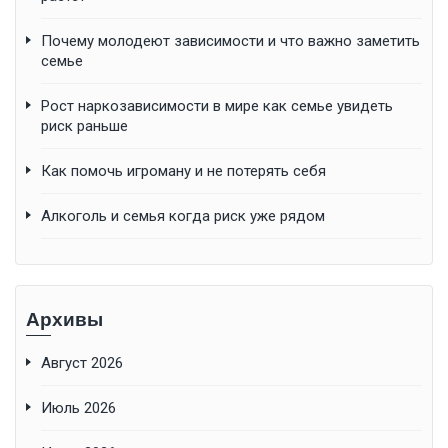
Почему молодеют зависимости и что важно заметить
семье
Рост наркозависимости в мире как семье увидеть
риск раньше
Как помочь игроману и не потерять себя
Алкоголь и семья когда риск уже рядом
Архивы
Август 2026
Июль 2026