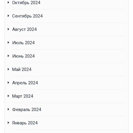
Октябрь 2024
Сентябрь 2024
Август 2024
Июль 2024
Июнь 2024
Май 2024
Апрель 2024
Март 2024
Февраль 2024
Январь 2024