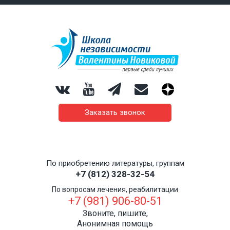
Заказать звонок
По приобретению литературы, группам
+7 (812) 328-32-54
По вопросам лечения, реабилитации
+7 (981) 906-80-51
Звоните, пишите,
Анонимная помощь