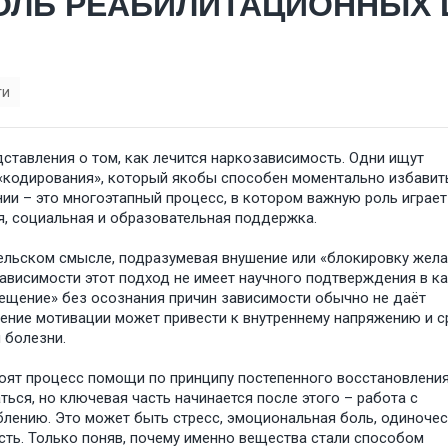
РОЛЬ РЕАБИЛИТАЦИОННЫХ 
ти
ставления о том, как лечится наркозависимость. Одни ищут
 «кодирования», который якобы способен моментально избавит
нии – это многоэтапный процесс, в котором важную роль играет
я, социальная и образовательная поддержка.
ельском смысле, подразумевая внушение или «блокировку жел
зависимости этот подход не имеет научного подтверждения в к
ещение» без осознания причин зависимости обычно не даёт
вление мотивации может привести к внутреннему напряжению и с
 болезни.
ят процесс помощи по принципу постепенного восстановления
ься, но ключевая часть начинается после этого – работа с
блению. Это может быть стресс, эмоциональная боль, одиночес
ть. Только поняв, почему именно вещества стали способом